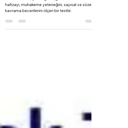
Moers G-Test; şekil algısını, görsel dikkat ve
hafızayı, muhakeme yeteneğini, sayısal ve sözel
kavrama becerilerini ölçen bir testtir.