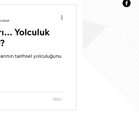
kunur
rı… Yolculuk
e?
arının tarihsel yolculuğunu