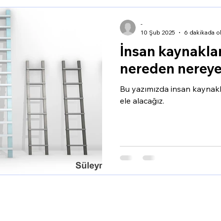
-
10 Şub 2025
6 dakikada o
İnsan kaynakla
nereden nerey
Bu yazımızda insan kaynakl
ele alacağız.