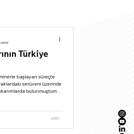
kunur
ının Türkiye
eminerle başlayan süreçte
aklardaki serüveni üzerinde
çıkarımlarda bulunmuştum.
ların çoğunun yerinde
 değişime uğradığını itiraf
şan iş hayatımın çoğunda
alıştım. Bazen profesyonel
 yöneticisi, eğitimci ya da
nsan kaynaklarının Türkiye