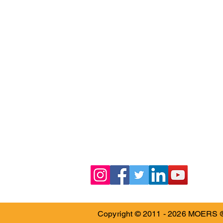
Ürünlerimiz
K-Test (Kariyer Envanteri)
G-Test (Genel Yetenek Testi)
M-Test (Motivasyon Testi)
Müşteri Memnuniyeti Anketi
Çalışan Memnuniyeti Anketi
Kurum Kültürü Analizi
Yönetsel Check-Up
FLOW (Süreç Yönetimi)
Copyright © 2011 - 2026 MOERS ®. 