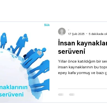
-
17 Şub 2025
5 dakikada o
İnsan kaynaklar
serüveni
Yıllar önce katıldığım bir s
insan kaynaklarının bu topr
epey kafa yormuş ve bazı 
Geldiğim noktada o çıkarım
kalmakla birlikte bazılarının
etmem gerekiyor. 35 yılı a
insan kaynakları alanında ç
yönetici olarak bazen de STK
danışman olarak. Kısacası i