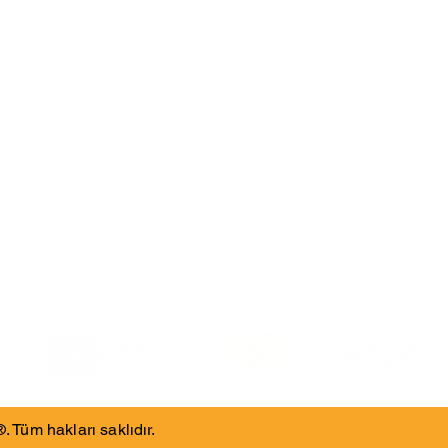
Kullanma Kılavuzları
KV
Kurumsal Test Panelleri Kullanma Kılavuzları
Üyel
Kurumsal Anket Panelleri Kullanma Kılavuzları
KVKK
K-Test Öğrenci Kullanma Kılavuzu
KVKK
K-Test Bireysel Kullanma Kılavuzu
KVK
Tüm hakları saklıdır.