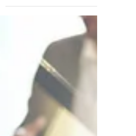
adapte etme konusunda önemli adımlar attı.
Ancak terazinin diğer kefesinde, birçok
organizasyonun en değerli varlığı olan şirket
kültürü, bu geçiş sürecinde sessiz bir erozyon
riskiyle karşı karşıya.