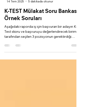
-
14 Tem 2025
5 dakikada okunur
K-TEST Mülakat Soru Bankası
Örnek Soruları
Aşağıdaki raporda iş için başvuran bir adayın K-
Test skoru ve başvuruyu değerlendirecek birim
tarafından seçilen 3 pozisyonun gerektirdiği
skorlar doğrultusunda; adayın seçilen pozisyonla
ilgili eksiklikleri baz alınarak oluşturulmuş, İK'cıların
işe alım mülakatı sırasında adaya yöneltmesi
tavsiye edilen örnek soruları göreceksiniz. Bu
mülakat soruları örnek raporumuz için seçilen 3
pozisyon şunlardır; Pazarlama Sorumlusu Satın
Alma Sorumlusu Muhasebe Sorumlusu