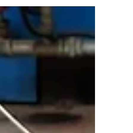
Test bir soru bankası oluşturdu. Adayın
pozisyonun gereklerini karşılamayan yetkinliklerini
baz alarak oluşturulan bu sorular standart
olmayıp pozisyona göre farklılaşıyor ve her rapor
alışınızda random geliyor.