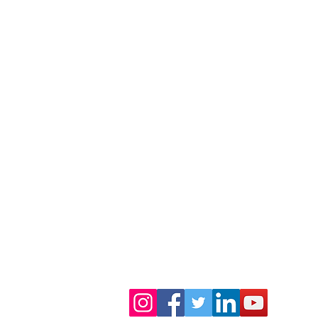
Ürünlerimiz
K-Test (Kariyer Envanteri)
G-Test (Genel Yetenek Testi)
M-Test (Motivasyon Testi)
Müşteri Memnuniyeti Anketi
Çalışan Memnuniyeti Anketi
Kurum Kültürü Analizi
Yönetsel Check-Up
FLOW (Süreç Yönetimi)