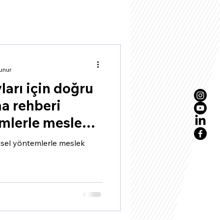
unur
ları için doğru
ma rehberi
emlerle meslek
imsel yöntemlerle meslek