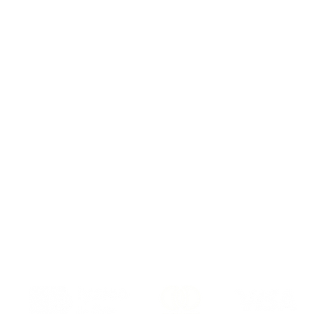
Kullanma Kılavuzları
KV
Kurumsal Test Panelleri Kullanma Kılavuzları
Üyel
Kurumsal Anket Panelleri Kullanma Kılavuzları
KVKK
K-Test Öğrenci Kullanma Kılavuzu
KVKK
K-Test Bireysel Kullanma Kılavuzu
KVK