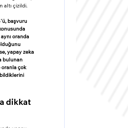
altı çizildi. 
'ü, başvuru 
 konusunda 
 aynı oranda 
 olduğunu
ise, yapay zeka 
a bulunan 
 oranla çok 
ildiklerini
a 
dikkat 