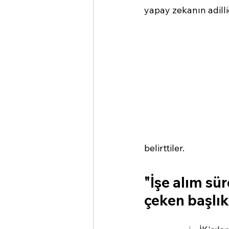
yapay zekanın adilliğ
belirttiler.
"İşe alım sü
çeken başlık