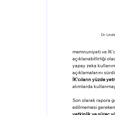
Dr. Lind
memnuniyeti ve İK'cı
açıklanabillirliği o
yapay zeka kullanım
açıklamalarını sürd
İK'cıların yüzde yet
alımlarda kullanmayı
Son olarak rapora gö
edilmemesi gereken 
yetkinlik ve süreç y