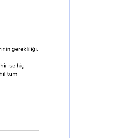
nin gerekliliği.
r ise hiç 
hil tüm 