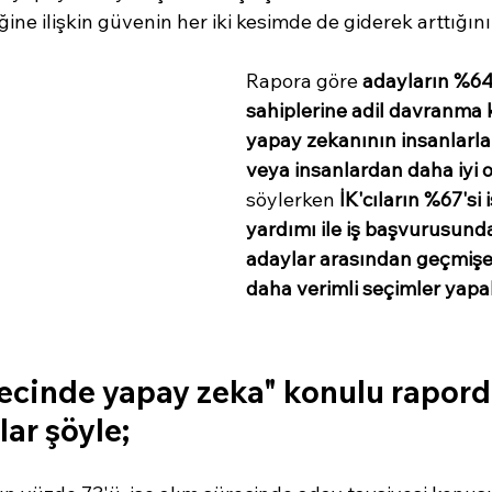
ine ilişkin güvenin her iki kesimde de giderek arttığının 
Rapora göre 
adayların %64
sahiplerine adil davranma
yapay zekanının insanlarla
veya insanlardan daha iyi
söylerken 
İK'cıların %67'si 
yardımı ile iş başvurusund
adaylar arasından geçmişe
daha verimli seçimler yapab
recinde yapay zeka" konulu rapord
lar şöyle;