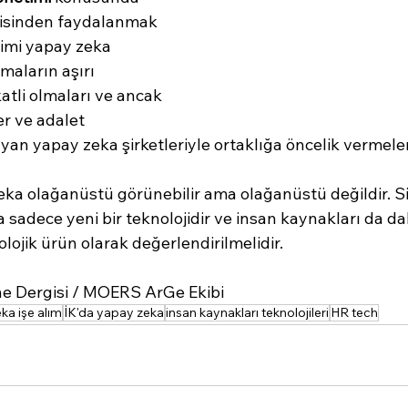
jisinden faydalanmak 
kimi yapay zeka 
rmaların aşırı 
katli olmaları ve ancak 
er ve adalet 
yan yapay zeka şirketleriyle ortaklığa öncelik vermeleri
a olağanüstü görünebilir ama olağanüstü değildir. Sihi
 sadece yeni bir teknolojidir ve insan kaynakları da da
olojik ürün olarak değerlendirilmelidir.
e Dergisi / MOERS ArGe Ekibi
ka işe alım
İK'da yapay zeka
insan kaynakları teknolojileri
HR tech