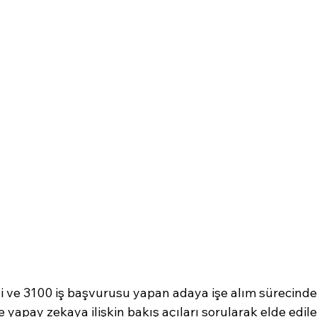
i ve 3100 iş başvurusu yapan adaya işe alım sürecinde
ve yapay zekaya ilişkin bakış açıları sorularak elde edil