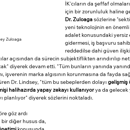
İK'cıların da şeffaf olmaların
için bir zorunluluk haline ge
Dr. Zuloaga
 sözlerine "sek
yeni teknolojinin en önemli
adalet konusundaki yersiz e
sey Zuloaga
gidermesi, iş başvuru sahib
reddedilse dahi güven ilişk
lar açısından da sürecin subjektiflikten arındırılıp net 
lacak" diyerek devam etti. "Tüm bunların yanında yanınd
ı, işverenin marka algısının korunmasına da fayda sağl
üren Dr. Lindsey, "tüm bu sebeplerden dolayı 
gelişmiş 
mişi halihazırda yapay zekayı kullanıyor
 ya da gelecek y
 planlıyor" diyerek sözlerini noktaladı.
re göz ardı 
bir diğer husus da, 
önetimi
 konusunda 