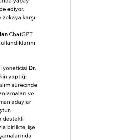
sunda yapay 
ade ediyor.
y zekaya karşı 
dan
 ChatGPT 
ullandıklarını 
i yöneticisi 
Dr. 
şkin yaptığı 
alım sürecinde 
 anlamaları ve 
man adaylar 
tur. 
destekli 
a birlikte, işe 
aşamalarında 