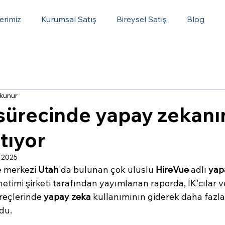
erimiz
Kurumsal Satış
Bireysel Satış
Blog
okunur
 sürecinde yapay zekanı
tıyor
 2025
 merkezi 
Utah
'da bulunan çok uluslu 
HireVue
 adlı 
yap
etimi şirketi tarafından yayımlanan raporda, İK'cılar ve
reçlerinde 
yapay zeka
 kullanımının giderek daha fazla
du.