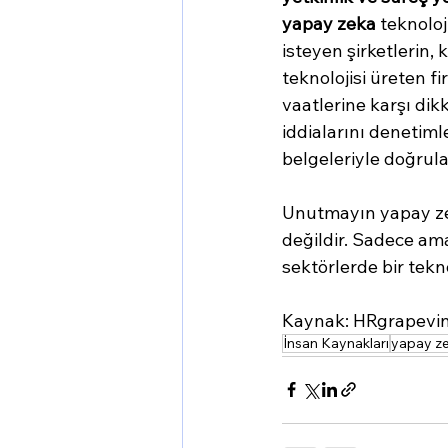
yapay zeka
 teknolo
isteyen şirketlerin, 
teknolojisi üreten fi
vaatlerine karşı dik
iddialarını denetiml
belgeleriyle doğrula
Unutmayın yapay zek
değildir. Sadece ama
sektörlerde bir tekn
Kaynak: HRgrapevin
İnsan Kaynakları
yapay ze