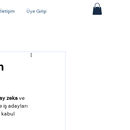
İletişim
Üye Girişi
n
ay zeka
 ve 
 iş adayları 
 kabul 