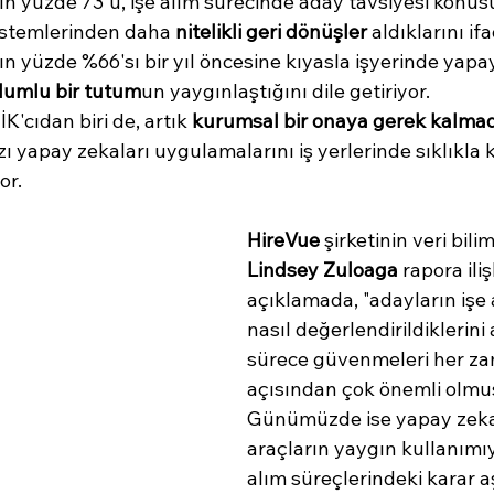
rın yüzde 73'ü, işe alım sürecinde aday tavsiyesi konu
istemlerinden daha 
nitelikli geri dönüşler
 aldıklarını if
rın yüzde %66'sı bir yıl öncesine kıyasla işyerinde yapa
lumlu bir tutum
un yaygınlaştığını dile getiriyor.
İK'cıdan biri de, artık 
kurumsal bir onaya gerek kalma
zı yapay zekaları uygulamalarını iş yerlerinde sıklıkla k
or.
HireVue
 şirketinin veri bilim
Lindsey Zuloaga
 rapora ili
açıklamada, "adayların işe 
nasıl değerlendirildiklerini
sürece güvenmeleri her za
açısından çok önemli olmuş
Günümüzde ise yapay zeka 
araçların yaygın kullanımıyl
alım süreçlerindeki karar 