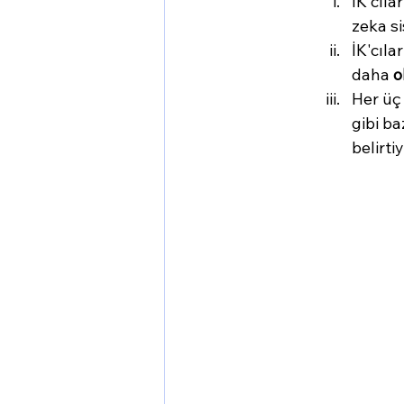
İK'cıla
zeka s
İK'cıla
daha 
o
Her üç 
gibi ba
belirtiy