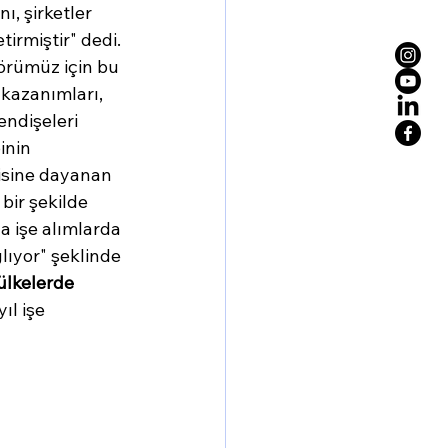
ı, şirketler 
tirmiştir" dedi. 
törümüz için bu 
 kazanımları, 
ndişeleri 
inin 
isine dayanan 
bir şekilde 
a işe alımlarda 
ıyor" şeklinde 
ülkelerde 
ıl işe 