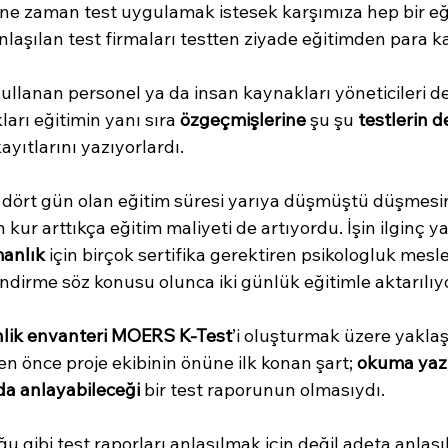
i ne zaman test uygulamak istesek karşımıza hep bir eğ
nlaşılan test firmaları testten ziyade eğitimden para k
kullanan personel ya da insan kaynakları yöneticileri de
ları eğitimin yanı sıra 
özgeçmişlerine 
şu şu 
testlerin d
ayıtlarını yazıyorlardı.
k dört gün olan eğitim süresi yarıya düşmüştü düşmesi
ur arttıkça eğitim maliyeti de artıyordu. İşin ilginç ya
manlık
 için birçok sertifika gerektiren psikologluk mesle
endirme söz konusu olunca iki günlük eğitimle aktarılıy
nlik envanteri
MOERS K-Test
’i oluşturmak üzere yaklaşı
n önce proje ekibinin önüne ilk konan şart; 
okuma yaz
a anlayabileceği
 bir test raporunun olmasıydı.
u gibi test raporları anlaşılmak için değil adeta anla