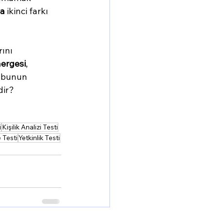
sa
 ikinci farkı 
ını 
ergesi
, 
k bunun 
dir?
i
Kişilik Analizi Testi
 Testi
Yetkinlik Testi