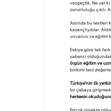
vazgeçtik. Ne var k
zorunluluğu çıktı. A
Aslında bu testleri 
kazançlıydılar. Aldık
unvanını ve eğitim k
Eskiye göre tek far
yabancı olduğundan k
örgün eğitim ve uz
birikimi test değerl
Türkiye’nin ilk yetki
bir çabaya girişmede
herkesin
okuduğund
Birçok örnekte olduğ