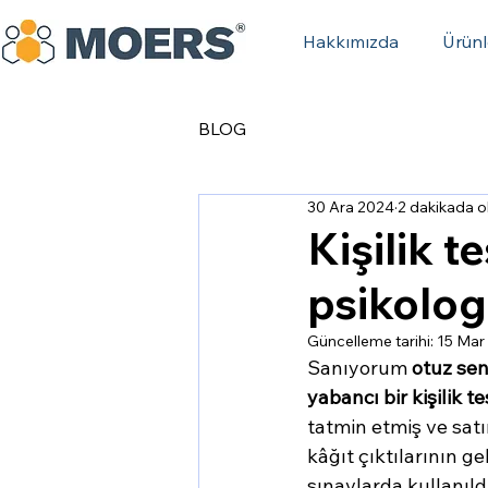
Hakkımızda
Ürünl
BLOG
30 Ara 2024
2 dakikada 
Kişilik t
psikolog
Güncelleme tarihi:
15 Mar
Sanıyorum 
otuz se
yabancı bir kişilik te
tatmin etmiş ve sat
kâğıt çıktılarının g
sınavlarda kullanıld