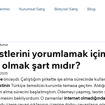
erimiz
Kurumsal Satış
Bireysel Satış
Blog
okunur
estlerini yorumlamak içi
 olmak şart mıdır?
 2025
ne
 önceydi. Çalıştığım şirkette işe alma sürecinde kul
stinin
 Türkiye temsilcisi kurumla temasa geçtim. Aldığı
ın alma sürecini başlatmıştım. Ödemeyi yapmış, testin
elmesini bekliyordum. O zamanlar 
internet olmadığınd
ığı üzere cevap şıklarının üzerine doğru cevapların gö