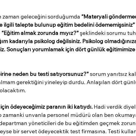
ne zaman geleceğini sorduğumda 
“Materyali göndermed
e ilgili talepte bulunup eğitim bedelini ödememişsiniz”
 
“Eğitim almak zorunda mıyız?”
 şeklindeki sorumu tu
ğım kadarıyla psikolog değilsiniz. Psikolog olmadığınıza
z. Sonuçları yorumlamak için dört günlük eğitimimize
irine neden bu testi satıyorsunuz?”
 sorum yanıtsız kaldı
almam gerektiğini yineleyip durdu. Anlaşılan dört günl
olacaktım.
 için ödeyeceğimiz paranın iki katıydı.
 Hadi verdik diyel
 o zamanki unvanla personel müdürü olan ben okumay
epartman yöneticileri de bu eğitimden geçmek zorund
yse bir servet ödeyecektik test firmasına. Testi kull