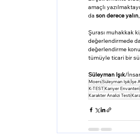
amaçlı yazılmaktayd
da 
son derece yalın
,
Şurası muhakkak ki,
değerlendirmede daha
değerlendirme konus
tümüyle ticari bir s
Süleyman Işık
/İnsa
Moers
Süleyman Işık
İşe 
K-TEST
Kariyer Envanteri
Karakter Analizi Testi
Kara