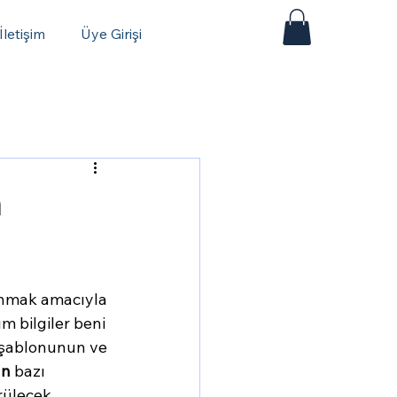
İletişim
Üye Girişi
n
lanmak amacıyla 
m bilgiler beni 
 şablonunun ve 
an
 bazı 
rülecek 