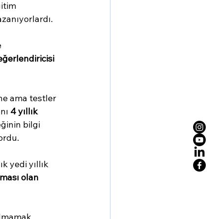
itim 
azanıyorlardı.
 
eğerlendiricisi
ne ama testler 
nı 
4 yıllık 
ğinin bilgi 
ordu.
k yedi yıllık 
ması olan 
şılmamak 