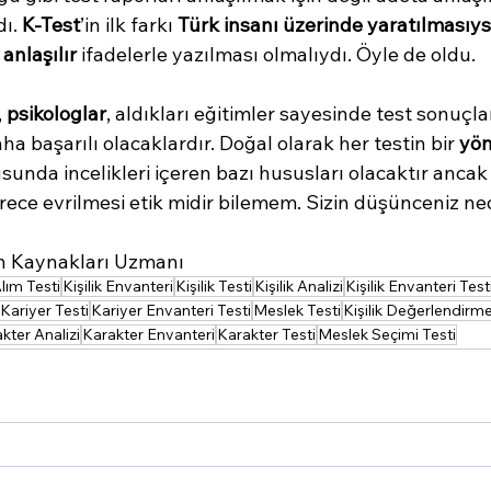
ı. 
K-Test
’in ilk farkı 
Türk insanı üzerinde yaratılmasıy
 
anlaşılır
 ifadelerle yazılması olmalıydı. Öyle de oldu.
 
psikologlar
, aldıkları eğitimler sayesinde test sonuçlar
 başarılı olacaklardır. Doğal olarak her testin bir 
yön
unda incelikleri içeren bazı hususları olacaktır anca
ürece evrilmesi etik midir bilemem. Sizin düşünceniz ne
n Kaynakları Uzmanı
Alım Testi
Kişilik Envanteri
Kişilik Testi
Kişilik Analizi
Kişilik Envanteri Test
Kariyer Testi
Kariyer Envanteri Testi
Meslek Testi
Kişilik Değerlendirme
kter Analizi
Karakter Envanteri
Karakter Testi
Meslek Seçimi Testi