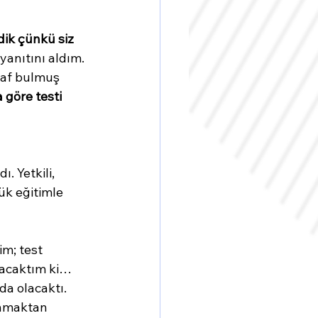
ik çünkü siz 
 yanıtını aldım. 
haf bulmuş 
 göre testi 
 
. Yetkili, 
ük eğitimle 
im; test 
acaktım ki… 
a olacaktı. 
anmaktan 