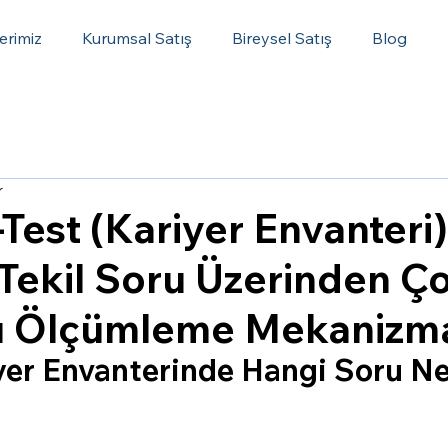
erimiz
Kurumsal Satış
Bireysel Satış
Blog
r
Test (Kariyer Envanteri)
Tekil Soru Üzerinden Ç
ı Ölçümleme Mekanizm
yer Envanterinde Hangi Soru Ne