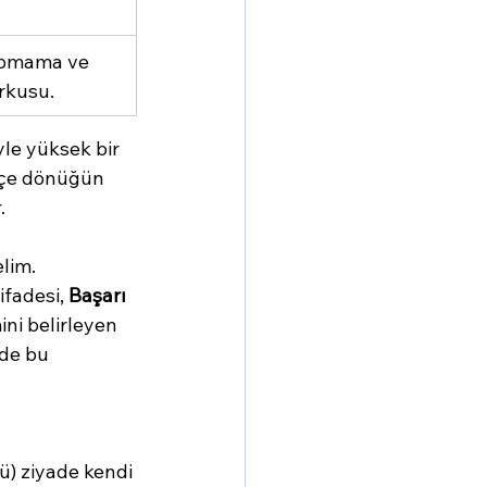
apmama ve 
rkusu.
yle yüksek bir 
 içe dönüğün 
.
lim. 
 ifadesi, 
Başarı 
ini belirleyen 
nde bu 
ü) ziyade kendi 