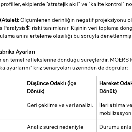
rofiller, ekiplerde "stratejik akıl" ve "kalite kontrol" n
(Atalet):
 Ölçümlenen derinliğin negatif projeksiyonu ol
s Paralysis$) riski tanımlanır. Kişinin veri toplama dö
lama anını erteleme olasılığı bu soruyla denetlenmiş 
Fabrika Ayarları
rin en temel reflekslerine döndüğü süreçlerdir. MOERS 
ka ayarlarını" kriz senaryoları üzerinden de doğrular:
Düşünce Odaklı (İçe 
Hareket Odakl
Dönük)
Dönük)
Geri çekilme ve veri analizi.
İleri atılma ve
mobilizasyon
Analiz süreci nedeniyle 
Durumu anla