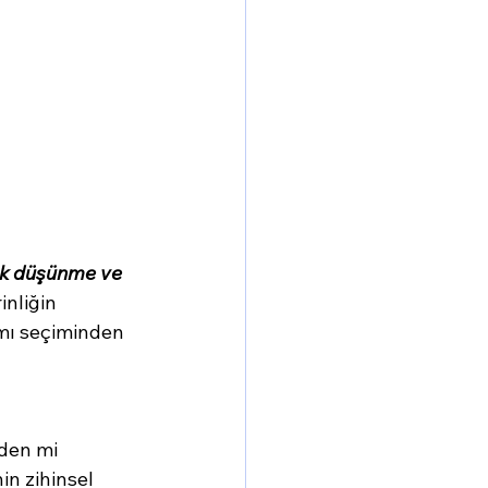
ok düşünme ve 
inliğin 
nımı seçiminden 
rden mi 
n zihinsel 