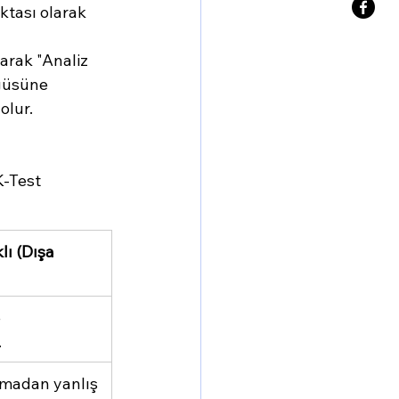
oktası olarak 
arak "Analiz 
ngüsüne 
olur.
K-Test 
ı (Dışa 
 
.
madan yanlış 