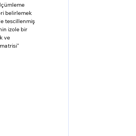
Ölçümleme 
ri belirlemek 
e tescillenmiş 
n izole bir 
k ve 
matrisi" 