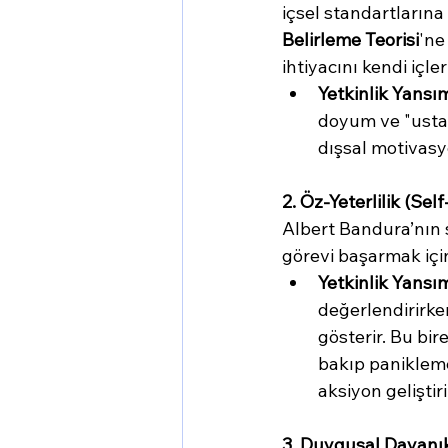
içsel standartlarına
Belirleme Teorisi
'ne
ihtiyacını kendi içle
Yetkinlik Yansı
doyum ve "ustalı
dışsal motivasy
2. Öz-Yeterlilik (Self
Albert Bandura’nın 
görevi başarmak için
Yetkinlik Yansı
değerlendirirken
gösterir. Bu bir
bakıp panikleme
aksiyon geliştiri
3. Duygusal Dayanıkl