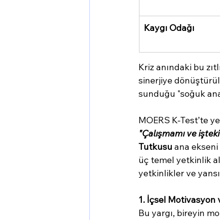
Kaygı Odağı
Kriz anındaki bu zıt
sinerjiye dönüştürül
sunduğu "soğuk anal
MOERS K-Test’te yer 
"Çalışmamı ve iştek
Tutkusu
 ana ekseni 
üç temel yetkinlik al
yetkinlikler ve yansı
1. İçsel Motivasyon
Bu yargı, bireyin m