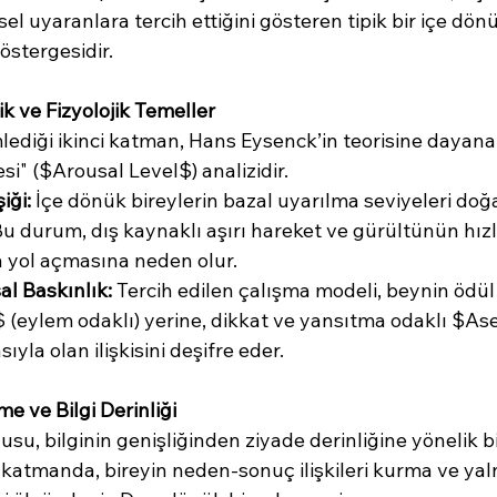
sel uyaranlara tercih ettiğini gösteren tipik bir içe dön
östergesidir.
ik ve Fizyolojik Temeller
ediği ikinci katman, Hans Eysenck’in teorisine dayana
si" ($Arousal Level$) analizidir.
iği:
 İçe dönük bireylerin bazal uyarılma seviyeleri doğa
Bu durum, dış kaynaklı aşırı hareket ve gürültünün hızlı 
 yol açmasına neden olur.
l Baskınlık:
 Tercih edilen çalışma modeli, beynin ödül
eylem odaklı) yerine, dikkat ve yansıtma odaklı $Aset
yla olan ilişkisini deşifre eder.
eme ve Bilgi Derinliği
su, bilginin genişliğinden ziyade derinliğine yönelik b
 katmanda, bireyin neden-sonuç ilişkileri kurma ve yal