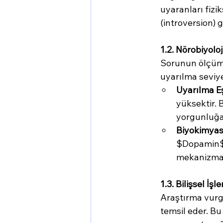
uyaranları fizik
(introversion) g
1.2. Nörobiyoloj
Sorunun ölçüml
uyarılma seviye
Uyarılma Eş
yüksektir. 
yorgunluğa
Biyokimyasa
$Dopamin$ (
mekanizması
1.3. Bilişsel İşl
Araştırma vurgu
temsil eder. Bu