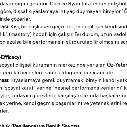
 dayandığını gösterir. Deci ve Ryan tarafından geliştiril
 göre, dışsal kıyaslamaya ihtiyaç duymayan bireyler "Ö
rinde çözerler.
ması:
 Kişi, bir başkasını geçmek için değil, işin kendisin
k" (mastery) hedefi için çalışır. Bu durum, uzun vadeli
on azalsa bile performansın sürdürülebilir olmasını sağ
-Efficacy)
sosyal bilişsel kuramının merkezinde yer alan 
Öz-Yeterl
 gerekli becerilere sahip olduğuna dair inancıdır.
ması:
 Kıyaslamaya gerek duymamak, bireyin kendi yetkin
 "sosyal kanıt" yerine "nesnel performans verilerini" k
eyler, zorlayıcı görevlerle karşılaştıklarında başkaların
k yerine, kendi geçmiş başarılarını ve yeteneklerini re
rler.
ılık (Resilience) ve Benlik Saygısı