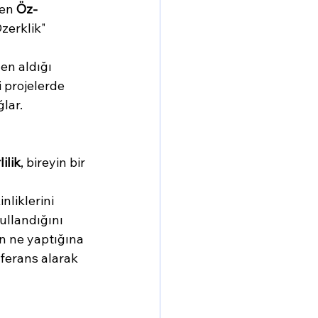
en 
Öz-
zerklik" 
den aldığı 
 projelerde 
lar.
ilik
, bireyin bir 
liklerini 
ullandığını 
ın ne yaptığına 
ferans alarak 