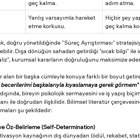
geç kalma.
adım atma.
Yanlış varsayımla hareket 
Hiçbir şey y
etme korkusu.
geç kalma ko
lık, doğru yönetildiğinde "Süreç Ayrıştırması" stratejisi
ebilir. Dışa dönüğün sahadan getirdiği "sıcak bilgi" ile
iz", kurumsal kararların doğruluğunu maksimize eder
alan bir başka cümleyle konuya farklı bir boyut getire
i becerilerimi başkalarıyla kıyaslamaya gerek görmem"
dışında, bireyin psikolojik sermayesini ve iş yapış biçim
anı ile doğrudan ilişkilidir. Bilimsel literatür çerçevesi
maları şu şekildedir:
 ve Öz-Belirleme (Self-Determination)
otivasyon kaynağının dış dünyadan (ödül, rekabet, stat