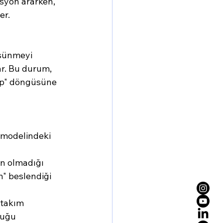
syon ararken, 
er.
üşünmeyi 
ar. Bu durum, 
p" döngüsüne 
a modelindeki 
ın olmadığı 
n" beslendiği 
 takım 
duğu 