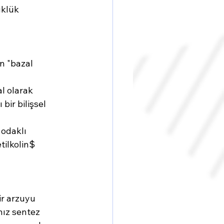
üklük 
n "bazal 
l olarak 
bir bilişsel 
 odaklı 
ilkolin$ 
ir arzuyu 
nız sentez 