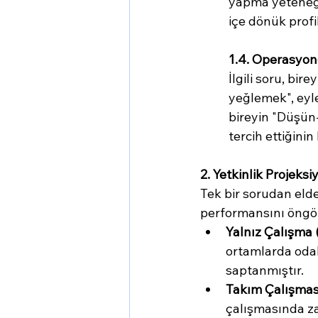
yapma yeteneği
içe dönük profi
1.4. Operasyon
İlgili soru, bir
yeğlemek", eyle
bireyin "Düşü
tercih ettiğinin 
2. Yetkinlik Projeksi
Tek bir sorudan elde
performansını öngö
Yalnız Çalışma 
ortamlarda odak
saptanmıştır.
Takım Çalışması 
çalışmasında za