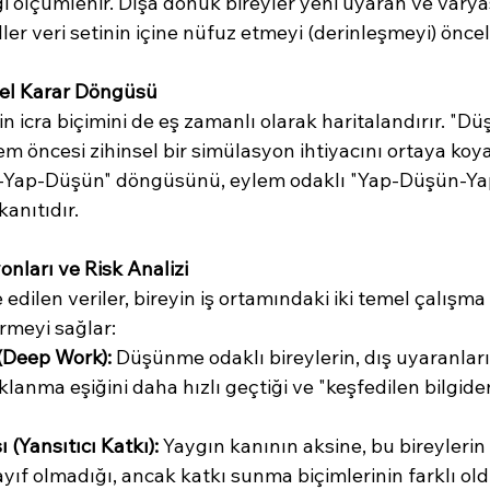
 ölçümlenir. Dışa dönük bireyler yeni uyaran ve varya
ller veri setinin içine nüfuz etmeyi (derinleşmeyi) öncel
el Karar Döngüsü
eyin icra biçimini de eş zamanlı olarak haritalandırır. "D
m öncesi zihinsel bir simülasyon ihtiyacını ortaya koy
n-Yap-Düşün" döngüsünü, eylem odaklı "Yap-Düşün-Ya
kanıtıdır.
yonları ve Risk Analizi
 edilen veriler, bireyin iş ortamındaki iki temel çalışm
rmeyi sağlar:
(Deep Work):
 Düşünme odaklı bireylerin, dış uyaranlar
lanma eşiğini daha hızlı geçtiği ve "keşfedilen bilgide
(Yansıtıcı Katkı):
 Yaygın kanının aksine, bu bireylerin
yıf olmadığı, ancak katkı sunma biçimlerinin farklı ol