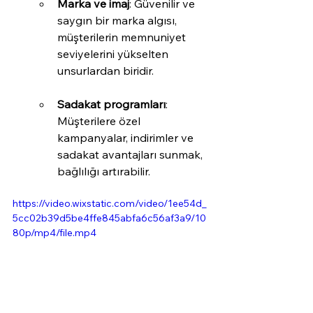
Marka ve imaj
: Güvenilir ve 
saygın bir marka algısı, 
müşterilerin memnuniyet 
seviyelerini yükselten 
unsurlardan biridir.
Sadakat programları
: 
Müşterilere özel 
kampanyalar, indirimler ve 
sadakat avantajları sunmak, 
bağlılığı artırabilir.
https://video.wixstatic.com/video/1ee54d_
5cc02b39d5be4ffe845abfa6c56af3a9/10
80p/mp4/file.mp4