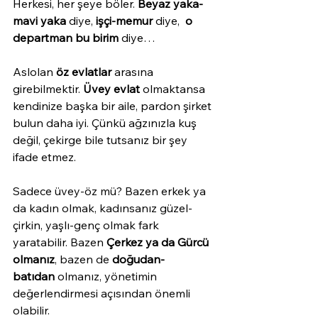
Herkesi, her şeye böler. 
Beyaz yaka-
mavi yaka
 diye, 
işçi-memur
 diye,  
o 
departman bu birim
 diye…
Aslolan 
öz evlatlar
 arasına 
girebilmektir. 
Üvey evlat
 olmaktansa 
kendinize başka bir aile, pardon şirket 
bulun daha iyi. Çünkü ağzınızla kuş 
değil, çekirge bile tutsanız bir şey 
ifade etmez. 
Sadece üvey-öz mü? Bazen erkek ya 
da kadın olmak, kadınsanız güzel-
çirkin, yaşlı-genç olmak fark 
yaratabilir. Bazen 
Çerkez ya da Gürcü 
olmanız
, bazen de 
doğudan-
batıdan
 olmanız, yönetimin 
değerlendirmesi açısından önemli 
olabilir.