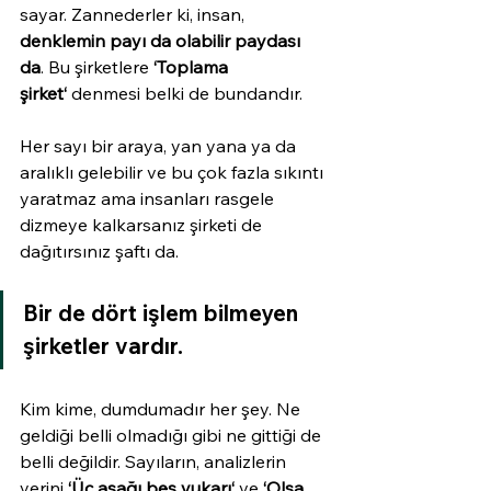
sayar. Zannederler ki, insan, 
denklemin payı da olabilir paydası 
da
. Bu şirketlere 
‘Toplama 
şirket‘
 denmesi belki de bundandır.
Her sayı bir araya, yan yana ya da 
aralıklı gelebilir ve bu çok fazla sıkıntı 
yaratmaz ama insanları rasgele 
dizmeye kalkarsanız şirketi de 
dağıtırsınız şaftı da.
Bir de 
dört işlem bilmeyen 
şirketler
 vardır.
Kim kime, dumdumadır her şey. Ne 
geldiği belli olmadığı gibi ne gittiği de 
belli değildir. Sayıların, analizlerin 
yerini 
‘Üç aşağı beş yukarı‘
 ve 
‘Olsa 