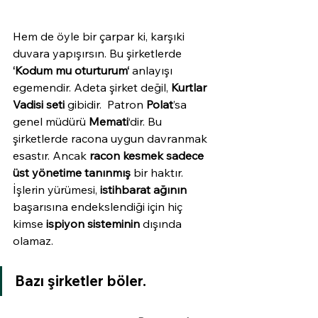
Hem de öyle bir çarpar ki, karşıki 
duvara yapışırsın. Bu şirketlerde 
‘Kodum mu oturturum‘
 anlayışı 
egemendir. Adeta şirket değil, 
Kurtlar 
Vadisi seti
 gibidir.  Patron 
Polat
’sa 
genel müdürü 
Memati
‘dir. Bu 
şirketlerde racona uygun davranmak 
esastır. Ancak 
racon kesmek sadece 
üst yönetime tanınmış
 bir haktır. 
İşlerin yürümesi, 
istihbarat ağının
başarısına endekslendiği için hiç 
kimse 
ispiyon sisteminin
 dışında 
olamaz.
Bazı şirketler böler.