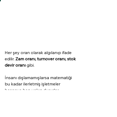
Her şey oran olarak algılanıp ifade 
edilir. 
Zam oranı, turnover oranı, stok 
devir oranı
 gibi. 
İnsanı dışlamamışlarsa matematiği 
bu kadar ilerletmiş işletmeler 
başarıya hep yakın dururlar.
Sizin şirketinizin matematikle arası 
nasıl?